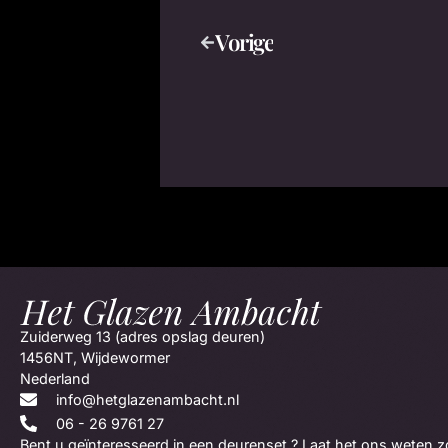
Vorige
Zuiderweg 13 (adres opslag deuren)
1456NT, Wijdewormer
Nederland
info@hetglazenambacht.nl
06 - 26 9761 27
Bent u geïnteresseerd in een deurenset ? Laat het ons weten z